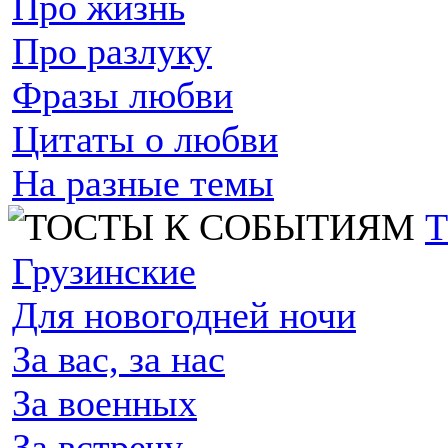
Про жизнь
Про разлуку
Фразы любви
Цитаты о любви
На разные темы
Грузинские
Для новогодней ночи
За вас, за нас
За военных
За встречу