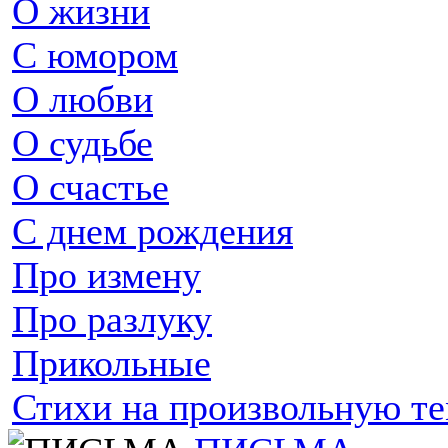
О жизни
С юмором
О любви
О судьбе
О счастье
С днем рождения
Про измену
Про разлуку
Прикольные
Стихи на произвольную т