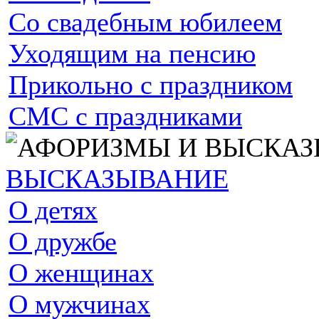
Со свадебным юбилеем
Уходящим на пенсию
Прикольно с праздником
СМС с праздниками
ВЫСКАЗЫВАНИЕ
О детях
О дружбе
О женщинах
О мужчинах