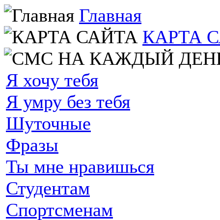
Главная
КАРТА 
Я хочу тебя
Я умру без тебя
Шуточные
Фразы
Ты мне нравишься
Студентам
Спортсменам