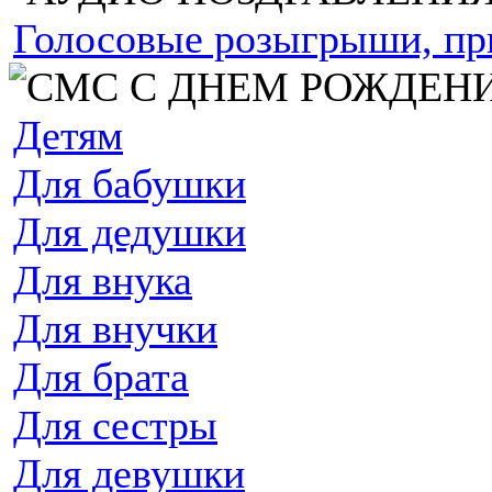
Голосовые розыгрыши, пр
Детям
Для бабушки
Для дедушки
Для внука
Для внучки
Для брата
Для сестры
Для девушки