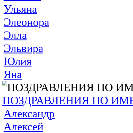
Ульяна
Элеонора
Элла
Эльвира
Юлия
Яна
ПОЗДРАВЛЕНИЯ ПО И
Александр
Алексей