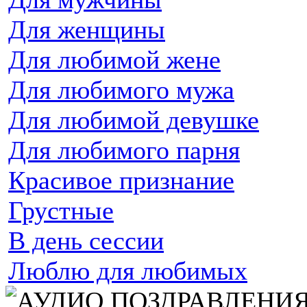
Для женщины
Для любимой жене
Для любимого мужа
Для любимой девушке
Для любимого парня
Красивое признание
Грустные
В день сессии
Люблю для любимых