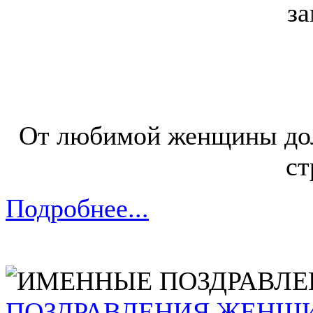
за
От любимой женщины дол
ст
Подробнее...
ПОЗДРАВЛЕНИЯ ЖЕНЩ