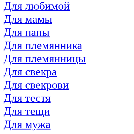
Для любимой
Для мамы
Для папы
Для племянника
Для племянницы
Для свекра
Для свекрови
Для тестя
Для тещи
Для мужа