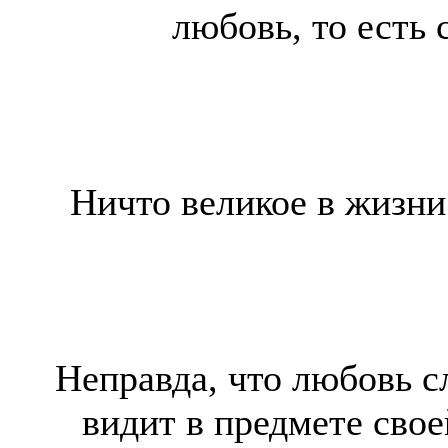
любовь, то есть 
Ничто великое в жизни 
Неправда, что любовь 
видит в предмете свое