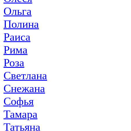
Ольга
Полина
Раиса
Рима
Роза
Светлана
Снежана
Софья
Тамара
Татьяна