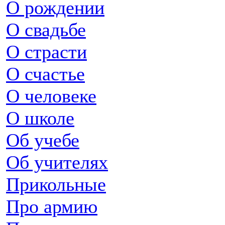
О рождении
О свадьбе
О страсти
О счастье
О человеке
О школе
Об учебе
Об учителях
Прикольные
Про армию