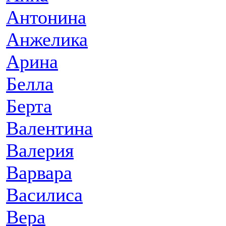
Антонина
Анжелика
Арина
Белла
Берта
Валентина
Валерия
Варвара
Василиса
Вера