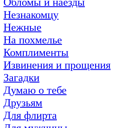
Обломы и наезды
Незнакомцу
Нежные
На похмелье
Комплименты
Извинения и прощения
Загадки
Думаю о тебе
Друзьям
Для флирта
Для мужчины