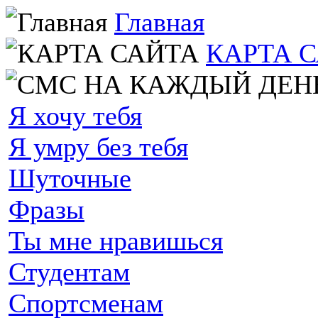
Главная
КАРТА 
Я хочу тебя
Я умру без тебя
Шуточные
Фразы
Ты мне нравишься
Студентам
Спортсменам