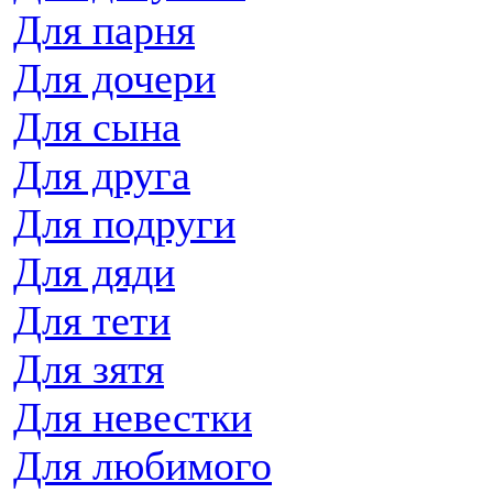
Для парня
Для дочери
Для сына
Для друга
Для подруги
Для дяди
Для тети
Для зятя
Для невестки
Для любимого