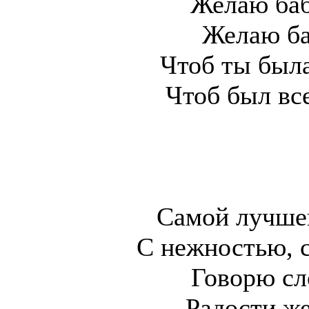
Желаю ба
Желаю ба
Чтоб ты была
Чтоб был все
Самой лучшей
С нежностью, 
Говорю сло
Радости же