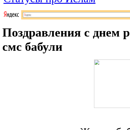
Поздравления с днем р
смс бабули