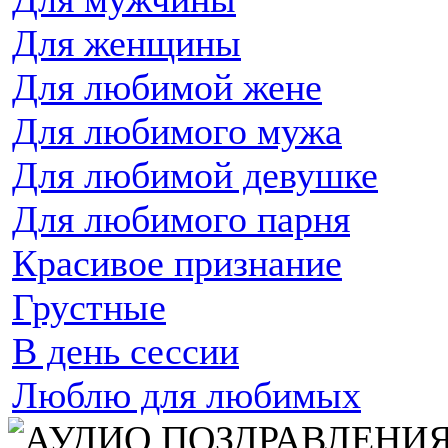
Для женщины
Для любимой жене
Для любимого мужа
Для любимой девушке
Для любимого парня
Красивое признание
Грустные
В день сессии
Люблю для любимых