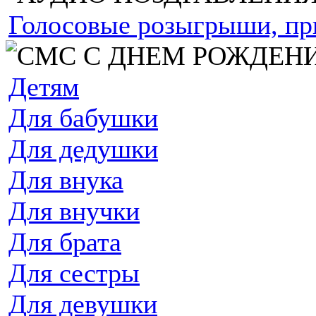
Голосовые розыгрыши, пр
Детям
Для бабушки
Для дедушки
Для внука
Для внучки
Для брата
Для сестры
Для девушки