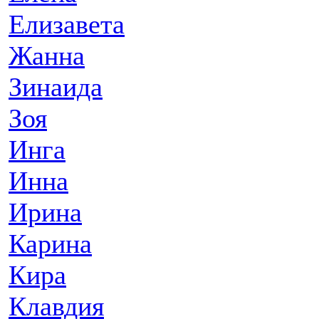
Елизавета
Жанна
Зинаида
Зоя
Инга
Инна
Ирина
Карина
Кира
Клавдия