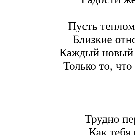
Пусть теплом
Близкие отно
Каждый новый 
Только то, что
Трудно пе
Как тебя