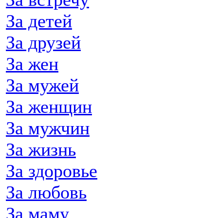
За детей
За друзей
За жен
За мужей
За женщин
За мужчин
За жизнь
За здоровье
За любовь
За маму