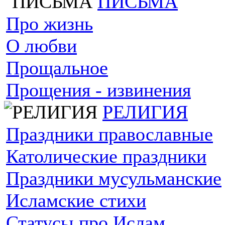
ПИСЬМА
Про жизнь
О любви
Прощальное
Прощения - извинения
РЕЛИГИЯ
Праздники православные
Католические праздники
Праздники мусульманские
Исламские стихи
Статусы про Ислам