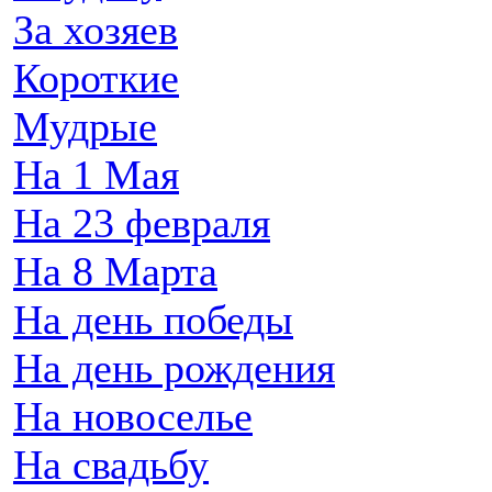
За хозяев
Короткие
Мудрые
На 1 Мая
На 23 февраля
На 8 Марта
На день победы
На день рождения
На новоселье
На свадьбу