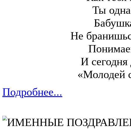
Ты одна
Бабушка
Не бранишьс
Понимаеш
И сегодня
«Молодей с
Подробнее...