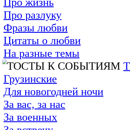
Про жизнь
Про разлуку
Фразы любви
Цитаты о любви
На разные темы
Грузинские
Для новогодней ночи
За вас, за нас
За военных
За встречу