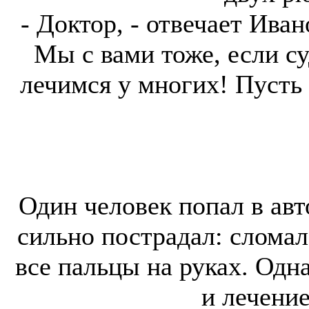
- Доктор, - отвечает Ивано
Мы с вами тоже, если су
лечимся у многих! Пусть 
Один человек попал в ав
сильно пострадал: сломал 
все пальцы на руках. Одн
и лечени