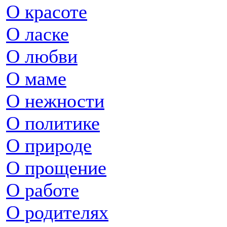
О красоте
О ласке
О любви
О маме
О нежности
О политике
О природе
О прощение
О работе
О родителях