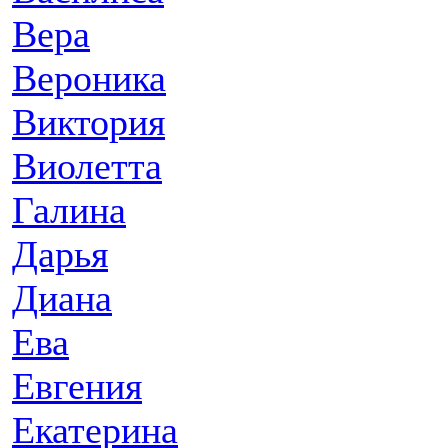
Вера
Вероника
Виктория
Виолетта
Галина
Дарья
Диана
Ева
Евгения
Екатерина