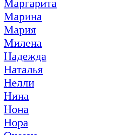
Маргарита
Марина
Мария
Милена
Надежда
Наталья
Нелли
Нина
Нона
Нора