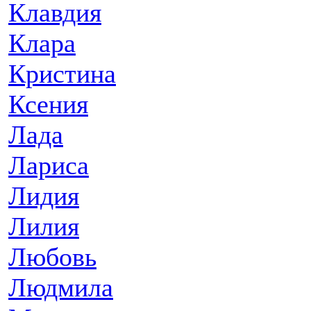
Клавдия
Клара
Кристина
Ксения
Лада
Лариса
Лидия
Лилия
Любовь
Людмила