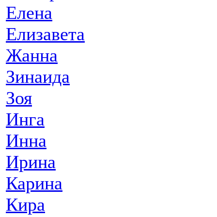
Елена
Елизавета
Жанна
Зинаида
Зоя
Инга
Инна
Ирина
Карина
Кира