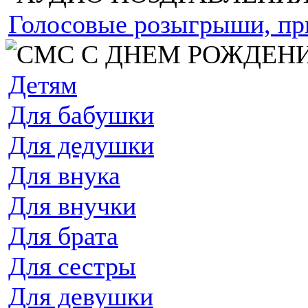
Голосовые розыгрыши, пр
Детям
Для бабушки
Для дедушки
Для внука
Для внучки
Для брата
Для сестры
Для девушки