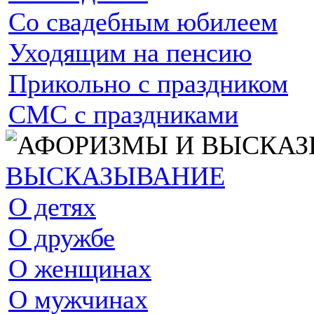
Со свадебным юбилеем
Уходящим на пенсию
Прикольно с праздником
СМС с праздниками
ВЫСКАЗЫВАНИЕ
О детях
О дружбе
О женщинах
О мужчинах