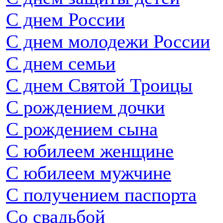
С днем России
С днем молодежи России
С днем семьи
С днем Святой Троицы
С рождением дочки
С рождением сына
С юбилеем женщине
С юбилеем мужчине
С получением паспорта
Со свадьбой