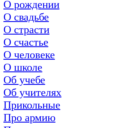
О рождении
О свадьбе
О страсти
О счастье
О человеке
О школе
Об учебе
Об учителях
Прикольные
Про армию