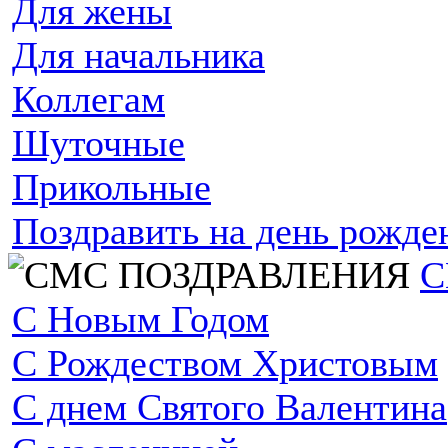
Для жены
Для начальника
Коллегам
Шуточные
Прикольные
Поздравить на день рожде
С
С Новым Годом
С Рождеством Христовым
С днем Святого Валентина