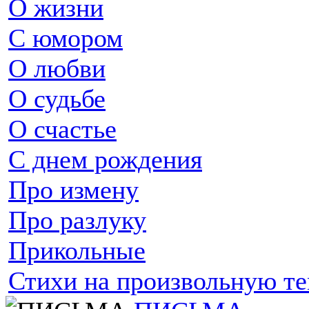
О жизни
С юмором
О любви
О судьбе
О счастье
С днем рождения
Про измену
Про разлуку
Прикольные
Стихи на произвольную т