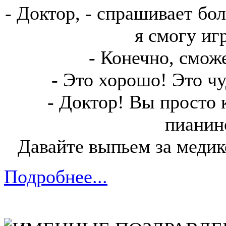
- Доктор, - спрашивает бол
я смогу иг
- Конечно, сможе
- Это хорошо! Это чу
- Доктор! Вы просто 
пианино
Давайте выпьем за медик
Подробнее...