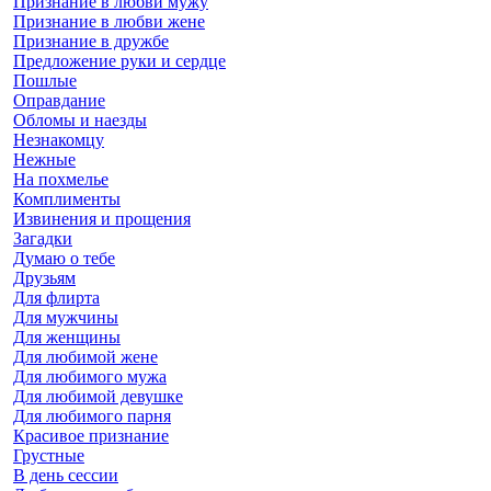
Признание в любви мужу
Признание в любви жене
Признание в дружбе
Предложение руки и сердце
Пошлые
Оправдание
Обломы и наезды
Незнакомцу
Нежные
На похмелье
Комплименты
Извинения и прощения
Загадки
Думаю о тебе
Друзьям
Для флирта
Для мужчины
Для женщины
Для любимой жене
Для любимого мужа
Для любимой девушке
Для любимого парня
Красивое признание
Грустные
В день сессии