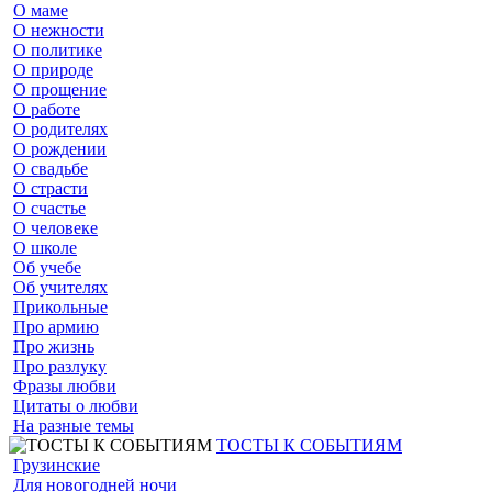
О маме
О нежности
О политике
О природе
О прощение
О работе
О родителях
О рождении
О свадьбе
О страсти
О счастье
О человеке
О школе
Об учебе
Об учителях
Прикольные
Про армию
Про жизнь
Про разлуку
Фразы любви
Цитаты о любви
На разные темы
ТОСТЫ К СОБЫТИЯМ
Грузинские
Для новогодней ночи