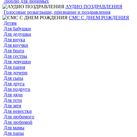
Люблю для любимых
АУДИО ПОЗДРАВЛЕНИЯ
Голосовые розыгрыши, признание и поздравления
СМС С ДНЕМ РОЖДЕНИЯ
Детям
Для бабушки
Для дедушки
Для внука
Для внучки
Для брата
Для сестры
Для девушки
Для парня
Для дочери
Для сына
Для друга
Для подруги
Для дяди
Для тети
Для зятя
Для невестки
Для любимого
Для любимой
Для мамы
Для папы