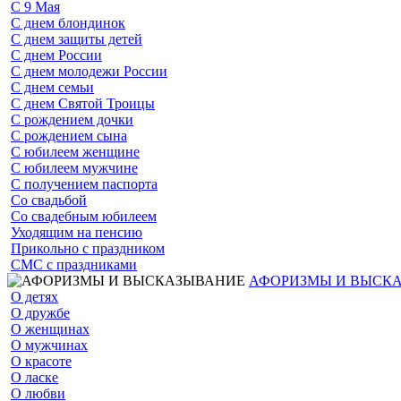
С 9 Мая
С днем блондинок
С днем защиты детей
С днем России
С днем молодежи России
С днем семьи
С днем Святой Троицы
С рождением дочки
С рождением сына
С юбилеем женщине
С юбилеем мужчине
С получением паспорта
Со свадьбой
Со свадебным юбилеем
Уходящим на пенсию
Прикольно с праздником
СМС с праздниками
АФОРИЗМЫ И ВЫСК
О детях
О дружбе
О женщинах
О мужчинах
О красоте
О ласке
О любви