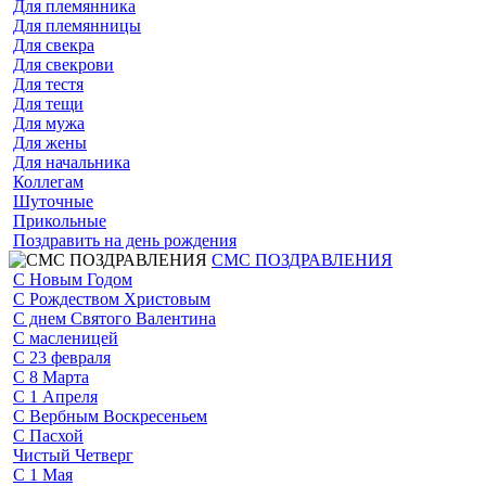
Для племянника
Для племянницы
Для свекра
Для свекрови
Для тестя
Для тещи
Для мужа
Для жены
Для начальника
Коллегам
Шуточные
Прикольные
Поздравить на день рождения
СМС ПОЗДРАВЛЕНИЯ
С Новым Годом
С Рождеством Христовым
С днем Святого Валентина
С масленицей
С 23 февраля
С 8 Марта
С 1 Апреля
С Вербным Воскресеньем
С Пасхой
Чистый Четверг
С 1 Мая