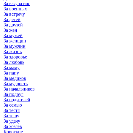
За вас, за нас
За военных
За встречу
За детей
За друзей
За жен
За мужей
За женщин
За мужчин
За жизнь
За здоровье
За любовь
За маму
За папу
За медиков
За мудрость
За начальников
За подруг
За родителей
За семью
За тестя
За тещу
За удачу
За хозяев
Короткие