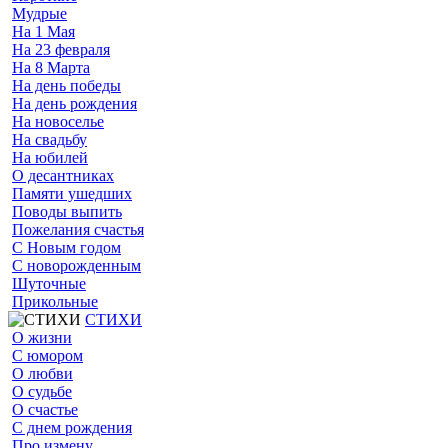
Мудрые
На 1 Мая
На 23 февраля
На 8 Марта
На день победы
На день рождения
На новоселье
На свадьбу
На юбилей
О десантниках
Памяти ушедших
Поводы выпить
Пожелания счастья
С Новым годом
С новорожденным
Шуточные
Прикольные
СТИХИ
О жизни
С юмором
О любви
О судьбе
О счастье
С днем рождения
Про измену