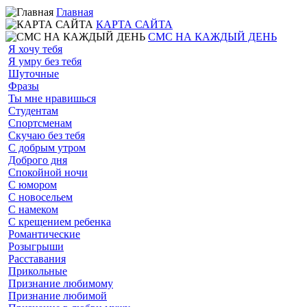
Главная
КАРТА САЙТА
СМС НА КАЖДЫЙ ДЕНЬ
Я хочу тебя
Я умру без тебя
Шуточные
Фразы
Ты мне нравишься
Студентам
Спортсменам
Скучаю без тебя
С добрым утром
Доброго дня
Спокойной ночи
С юмором
С новосельем
С намеком
С крещением ребенка
Романтические
Розыгрыши
Расставания
Прикольные
Признание любимому
Признание любимой