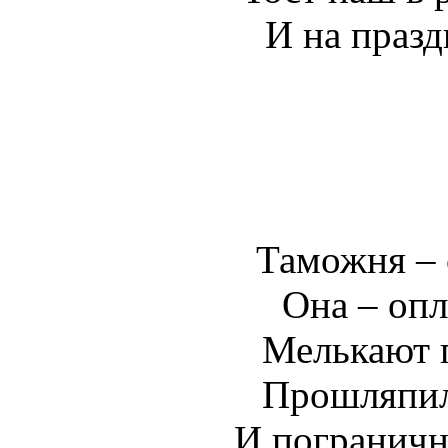
И на празд
Таможня – 
Она – опл
Мелькают п
Прошляпил
И пограничн