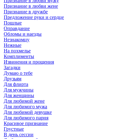
Признание в любви мужу
Признание в любви жене
Признание в дружбе
Предложение руки и сердце
Пошлые
Оправдание
Обломы и наезды
Незнакомцу
Нежные
На похмелье
Комплименты
Извинения и прощения
Загадки
Думаю о тебе
Друзьям
Для флирта
Для мужчины
Для женщины
Для любимой жене
Для любимого мужа
Для любимой девушке
Для любимого парня
Красивое признание
Грустные
В день сессии