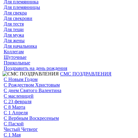
Для племянника
Для племянницы
Для свекра
Для свекрови
Для тестя
Для тещи
Для мужа
Для жены
Для начальника
Коллегам
Шуточные
Прикольные
Поздравить на день рождения
СМС ПОЗДРАВЛЕНИЯ
С Новым Годом
С Рождеством Христовым
С днем Святого Валентина
С масленицей
С 23 февраля
С 8 Марта
С 1 Апреля
С Вербным Воскресеньем
С Пасхой
Чистый Четверг
С 1 Мая