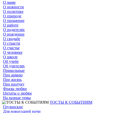
О маме
О нежности
О политике
О природе
О прощение
О работе
О родителях
О рождении
О свадьбе
О страсти
О счастье
О человеке
О школе
Об учебе
Об учителях
Прикольные
Про армию
Про жизнь
Про разлуку
Фразы любви
Цитаты о любви
На разные темы
ТОСТЫ К СОБЫТИЯМ
Грузинские
Для новогодней ночи