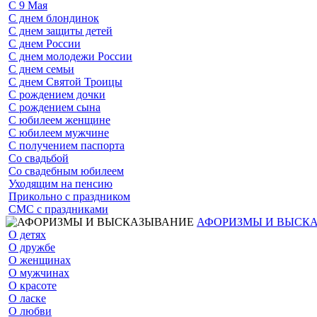
С 9 Мая
С днем блондинок
С днем защиты детей
С днем России
С днем молодежи России
С днем семьи
С днем Святой Троицы
С рождением дочки
С рождением сына
С юбилеем женщине
С юбилеем мужчине
С получением паспорта
Со свадьбой
Со свадебным юбилеем
Уходящим на пенсию
Прикольно с праздником
СМС с праздниками
АФОРИЗМЫ И ВЫСК
О детях
О дружбе
О женщинах
О мужчинах
О красоте
О ласке
О любви