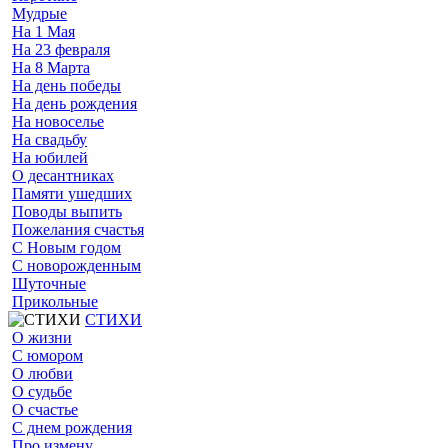
Мудрые
На 1 Мая
На 23 февраля
На 8 Марта
На день победы
На день рождения
На новоселье
На свадьбу
На юбилей
О десантниках
Памяти ушедших
Поводы выпить
Пожелания счастья
С Новым годом
С новорожденным
Шуточные
Прикольные
СТИХИ
О жизни
С юмором
О любви
О судьбе
О счастье
С днем рождения
Про измену