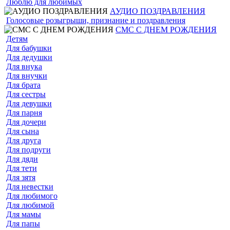
Люблю для любимых
АУДИО ПОЗДРАВЛЕНИЯ
Голосовые розыгрыши, признание и поздравления
СМС С ДНЕМ РОЖДЕНИЯ
Детям
Для бабушки
Для дедушки
Для внука
Для внучки
Для брата
Для сестры
Для девушки
Для парня
Для дочери
Для сына
Для друга
Для подруги
Для дяди
Для тети
Для зятя
Для невестки
Для любимого
Для любимой
Для мамы
Для папы