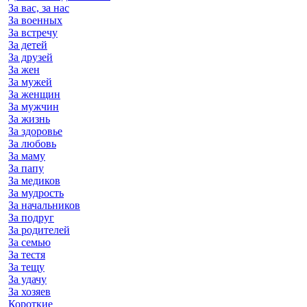
За вас, за нас
За военных
За встречу
За детей
За друзей
За жен
За мужей
За женщин
За мужчин
За жизнь
За здоровье
За любовь
За маму
За папу
За медиков
За мудрость
За начальников
За подруг
За родителей
За семью
За тестя
За тещу
За удачу
За хозяев
Короткие