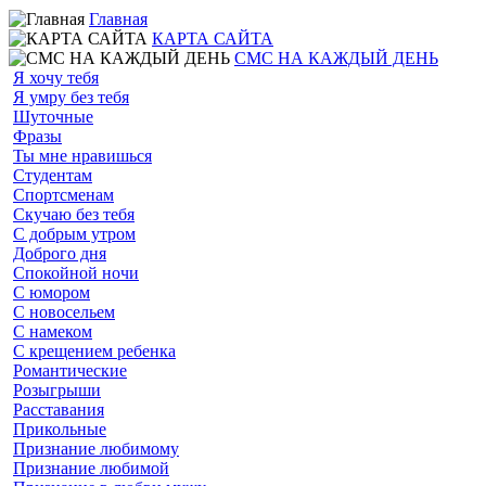
Главная
КАРТА САЙТА
СМС НА КАЖДЫЙ ДЕНЬ
Я хочу тебя
Я умру без тебя
Шуточные
Фразы
Ты мне нравишься
Студентам
Спортсменам
Скучаю без тебя
С добрым утром
Доброго дня
Спокойной ночи
С юмором
С новосельем
С намеком
С крещением ребенка
Романтические
Розыгрыши
Расставания
Прикольные
Признание любимому
Признание любимой