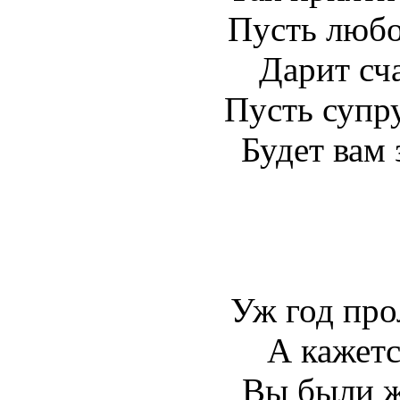
Пусть любов
Дарит сча
Пусть супр
Будет вам 
Уж год про
А кажетс
Вы были ж