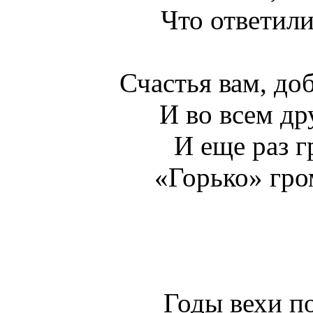
Что ответили
Счастья вам, до
И во всем др
И еще раз г
«Горько» гром
Годы вехи по