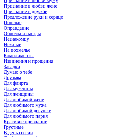
Признание в любви мужу
Признание в любви жене
Признание в дружбе
Предложение руки и сердце
Пошлые
Оправдание
Обломы и наезды
Незнакомцу
Нежные
На похмелье
Комплименты
Извинения и прощения
Загадки
Думаю о тебе
Друзьям
Для флирта
Для мужчины
Для женщины
Для любимой жене
Для любимого мужа
Для любимой девушке
Для любимого парня
Красивое признание
Грустные
В день сессии