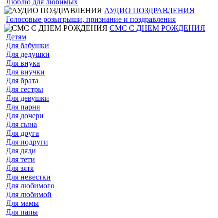
Люблю для любимых
АУДИО ПОЗДРАВЛЕНИЯ
Голосовые розыгрыши, признание и поздравления
СМС С ДНЕМ РОЖДЕНИЯ
Детям
Для бабушки
Для дедушки
Для внука
Для внучки
Для брата
Для сестры
Для девушки
Для парня
Для дочери
Для сына
Для друга
Для подруги
Для дяди
Для тети
Для зятя
Для невестки
Для любимого
Для любимой
Для мамы
Для папы