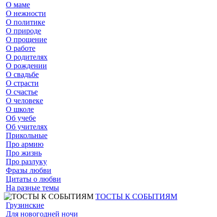
О маме
О нежности
О политике
О природе
О прощение
О работе
О родителях
О рождении
О свадьбе
О страсти
О счастье
О человеке
О школе
Об учебе
Об учителях
Прикольные
Про армию
Про жизнь
Про разлуку
Фразы любви
Цитаты о любви
На разные темы
ТОСТЫ К СОБЫТИЯМ
Грузинские
Для новогодней ночи