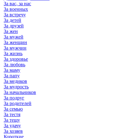
За вас, за нас
За военных
За встречу
За детей
За друзей
За жен
За мужей
За женщин
За мужчин
За жизнь
За здоровье
За любовь
За маму
За папу
За медиков
За мудрость
За начальников
За подруг
За родителей
За семью
За тестя
За тещу
За удачу
За хозяев
Короткие