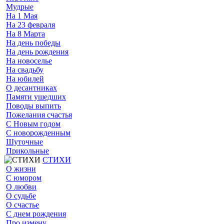
Мудрые
На 1 Мая
На 23 февраля
На 8 Марта
На день победы
На день рождения
На новоселье
На свадьбу
На юбилей
О десантниках
Памяти ушедших
Поводы выпить
Пожелания счастья
С Новым годом
С новорожденным
Шуточные
Прикольные
СТИХИ
О жизни
С юмором
О любви
О судьбе
О счастье
С днем рождения
Про измену