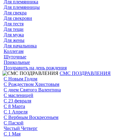
Для племянника
Для племянницы
Для свекра
Для свекрови
Для тестя
Для тещи
Для мужа
Для жены
Для начальника
Коллегам
Шуточные
Прикольные
Поздравить на день рождения
СМС ПОЗДРАВЛЕНИЯ
С Новым Годом
С Рождеством Христовым
С днем Святого Валентина
С масленицей
С 23 февраля
С 8 Марта
С 1 Апреля
С Вербным Воскресеньем
С Пасхой
Чистый Четверг
С 1 Мая