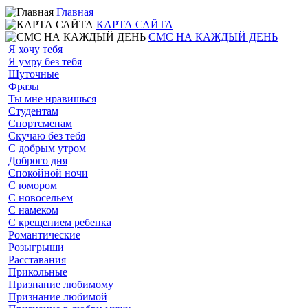
Главная
КАРТА САЙТА
СМС НА КАЖДЫЙ ДЕНЬ
Я хочу тебя
Я умру без тебя
Шуточные
Фразы
Ты мне нравишься
Студентам
Спортсменам
Скучаю без тебя
С добрым утром
Доброго дня
Спокойной ночи
С юмором
С новосельем
С намеком
С крещением ребенка
Романтические
Розыгрыши
Расставания
Прикольные
Признание любимому
Признание любимой