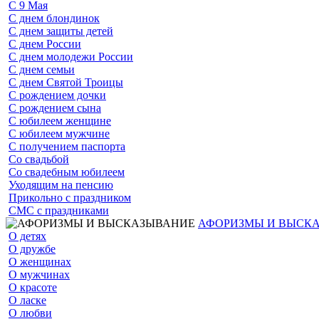
С 9 Мая
С днем блондинок
С днем защиты детей
С днем России
С днем молодежи России
С днем семьи
С днем Святой Троицы
С рождением дочки
С рождением сына
С юбилеем женщине
С юбилеем мужчине
С получением паспорта
Со свадьбой
Со свадебным юбилеем
Уходящим на пенсию
Прикольно с праздником
СМС с праздниками
АФОРИЗМЫ И ВЫСК
О детях
О дружбе
О женщинах
О мужчинах
О красоте
О ласке
О любви