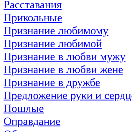
Расставания
Прикольные
Признание любимому
Признание любимой
Признание в любви мужу
Признание в любви жене
Признание в дружбе
Предложение руки и сердц
Пошлые
Оправдание