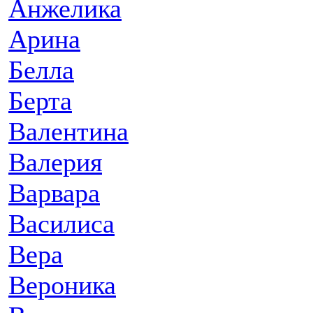
Анжелика
Арина
Белла
Берта
Валентина
Валерия
Варвара
Василиса
Вера
Вероника