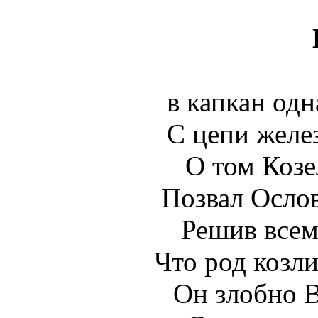
в капкан од
С цепи желез
О том Козе
Позвал Ослов
Решив всем 
Что род козл
Он злобно В