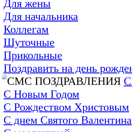
Для жены
Для начальника
Коллегам
Шуточные
Прикольные
Поздравить на день рожде
С
С Новым Годом
С Рождеством Христовым
С днем Святого Валентина