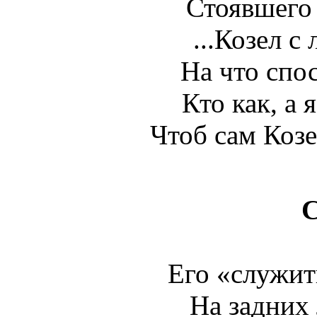
Стоявшего 
...Козел с
На что спо
Кто как, а я
Чтоб сам Козе
С
Его «служить
На задних 