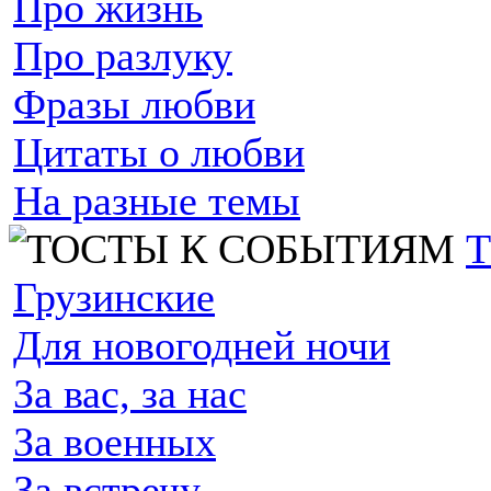
Про жизнь
Про разлуку
Фразы любви
Цитаты о любви
На разные темы
Грузинские
Для новогодней ночи
За вас, за нас
За военных
За встречу