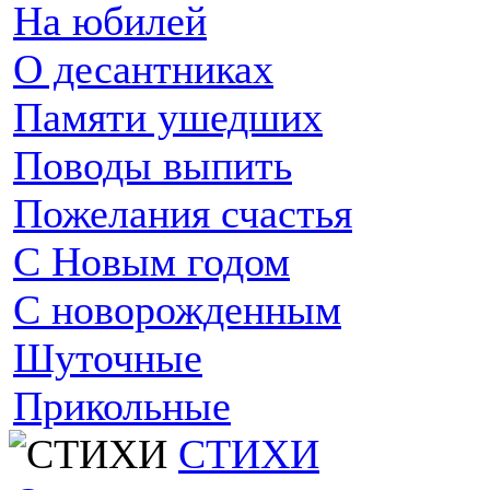
На юбилей
О десантниках
Памяти ушедших
Поводы выпить
Пожелания счастья
С Новым годом
С новорожденным
Шуточные
Прикольные
СТИХИ