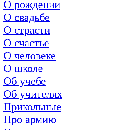
О рождении
О свадьбе
О страсти
О счастье
О человеке
О школе
Об учебе
Об учителях
Прикольные
Про армию