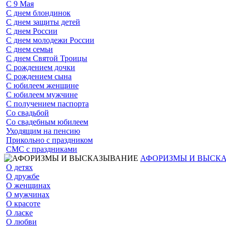
С 9 Мая
С днем блондинок
С днем защиты детей
С днем России
С днем молодежи России
С днем семьи
С днем Святой Троицы
С рождением дочки
С рождением сына
С юбилеем женщине
С юбилеем мужчине
С получением паспорта
Со свадьбой
Со свадебным юбилеем
Уходящим на пенсию
Прикольно с праздником
СМС с праздниками
АФОРИЗМЫ И ВЫСК
О детях
О дружбе
О женщинах
О мужчинах
О красоте
О ласке
О любви