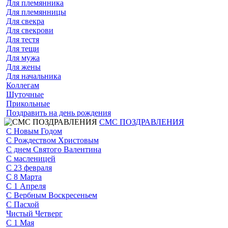
Для племянника
Для племянницы
Для свекра
Для свекрови
Для тестя
Для тещи
Для мужа
Для жены
Для начальника
Коллегам
Шуточные
Прикольные
Поздравить на день рождения
СМС ПОЗДРАВЛЕНИЯ
С Новым Годом
С Рождеством Христовым
С днем Святого Валентина
С масленицей
С 23 февраля
С 8 Марта
С 1 Апреля
С Вербным Воскресеньем
С Пасхой
Чистый Четверг
С 1 Мая