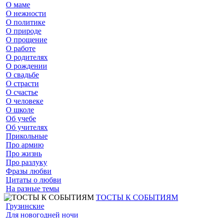
О маме
О нежности
О политике
О природе
О прощение
О работе
О родителях
О рождении
О свадьбе
О страсти
О счастье
О человеке
О школе
Об учебе
Об учителях
Прикольные
Про армию
Про жизнь
Про разлуку
Фразы любви
Цитаты о любви
На разные темы
ТОСТЫ К СОБЫТИЯМ
Грузинские
Для новогодней ночи