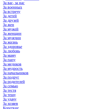
За вас, за нас
За военных
За встречу
За детей
За друзей
За жен
За мужей
За женщин
За мужчин
За жизнь
За здоровье
За любовь
За маму
За папу
За медиков
За мудрость
За начальников
За подруг
За родителей
За семью
За тестя
За тещу
За удачу
За хозяев
Короткие