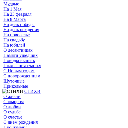
Мудрые
На 1 Мая
На 23 февраля
На 8 Марта
На день победы
На день рождения
На новоселье
На свадьбу
На юбилей
О десантниках
Памяти ушедших
Поводы выпить
Пожелания счастья
С Новым годом
С новорожденным
Шуточные
Прикольные
СТИХИ
О жизни
С юмором
О любви
О судьбе
О счастье
С днем рождения
Про измену