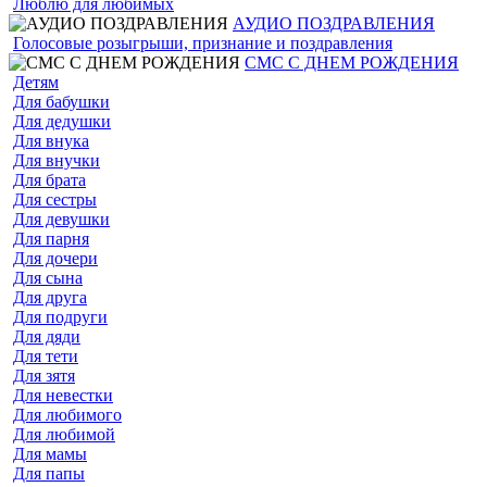
Люблю для любимых
АУДИО ПОЗДРАВЛЕНИЯ
Голосовые розыгрыши, признание и поздравления
СМС С ДНЕМ РОЖДЕНИЯ
Детям
Для бабушки
Для дедушки
Для внука
Для внучки
Для брата
Для сестры
Для девушки
Для парня
Для дочери
Для сына
Для друга
Для подруги
Для дяди
Для тети
Для зятя
Для невестки
Для любимого
Для любимой
Для мамы
Для папы