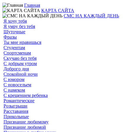
Главная
КАРТА САЙТА
СМС НА КАЖДЫЙ ДЕНЬ
Я хочу тебя
Я умру без тебя
Шуточные
Фразы
Ты мне нравишься
Студентам
Спортсменам
Скучаю без тебя
С добрым утром
Доброго дня
Спокойной ночи
С юмором
С новосельем
С намеком
С крещением ребенка
Романтические
Розыгрыши
Расставания
Прикольные
Признание любимому
Признание любимой